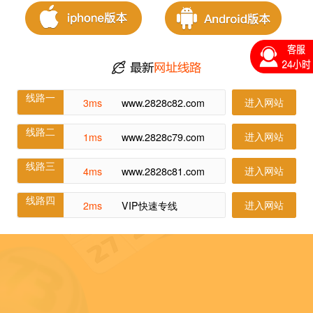
线路一
进入网站
3ms
www.2828c82.com
线路二
进入网站
1ms
www.2828c79.com
线路三
进入网站
4ms
www.2828c81.com
线路四
进入网站
2ms
VIP快速专线